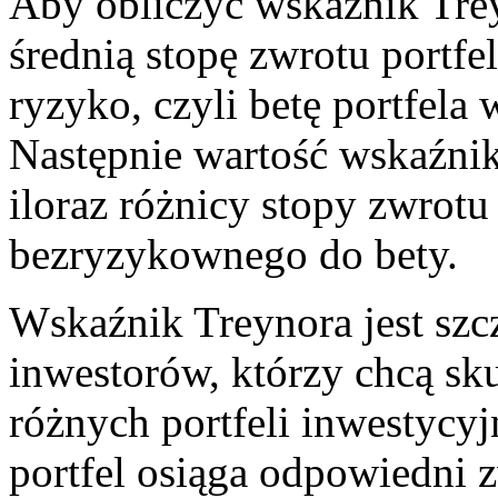
Aby obliczyć wskaźnik Treyno
średnią⁤ stopę zwrotu portfe
ryzyko, czyli betę portfela
Następnie wartość‌ wskaźnik
iloraz różnicy ‍stopy zwrotu
bezryzykownego do bety.
Wskaźnik Treynora‍ jest‍ sz
inwestorów, którzy chcą sk
różnych portfeli inwestycyj
portfel osiąga odpowiedni z