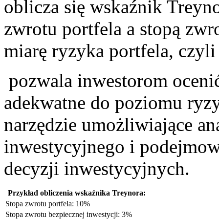
oblicza się wskaźnik Treynor
zwrotu portfela a stopą⁣ zwr
miarę ryzyka portfela, czyli
‌ pozwala inwestorom ocenić
adekwatne ‍do‌ poziomu ryzyka
narzędzie umożliwiające ana
inwestycyjnego i podejmow
decyzji inwestycyjnych.
Przykład ‍obliczenia wskaźnika Treynora:
Stopa zwrotu portfela: 10%
Stopa zwrotu⁣ bezpiecznej inwestycji:​ 3%