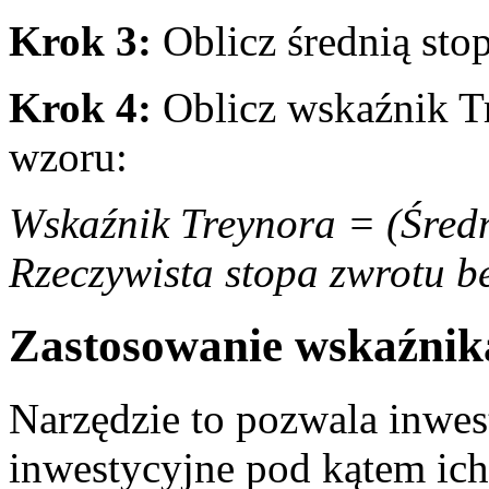
Krok 3:
⁣Oblicz średnią ​sto
Krok 4:
Oblicz wskaźnik Tr
wzoru:
Wskaźnik‍ Treynora⁢ = (Śred
Rzeczywista stopa ​zwrotu ⁣b
Zastosowanie wskaźnika
Narzędzie to‍ pozwala‍ inwe
inwestycyjne pod kątem ich