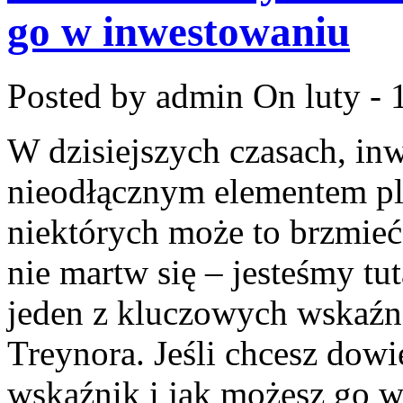
go w inwestowaniu
Posted by admin
On luty - 
W dzisiejszych‌ czasach, inw
nieodłącznym ⁣elementem⁢ p
niektórych może to brzmieć 
nie martw ‍się⁢ – jesteśmy tu
jeden⁣ z kluczowych wskaź
Treynora.‍ Jeśli chcesz‌ dowie
wskaźnik i jak ⁢możesz⁣ go 