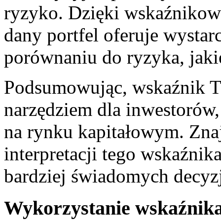
‍ryzyko. Dzięki​ wskaźnikow
dany portfel ‍oferuje wystar
‌porównaniu do ryzyka, ⁤jaki
Podsumowując, wskaźnik Tr
narzędziem dla inwestorów, 
na ‌rynku ⁤kapitałowym. ⁤Zna
interpretacji tego‍ wskaź
⁢bardziej świadomych⁤ decyz
Wykorzystanie wskaźnika 