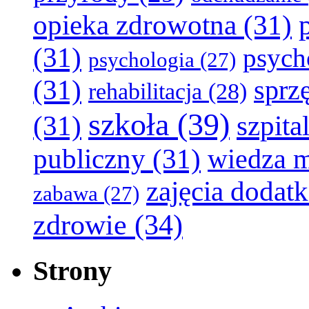
opieka zdrowotna
(31)
(31)
psych
psychologia
(27)
(31)
sprz
rehabilitacja
(28)
szkoła
(39)
(31)
szpita
publiczny
(31)
wiedza 
zajęcia dodat
zabawa
(27)
zdrowie
(34)
Strony