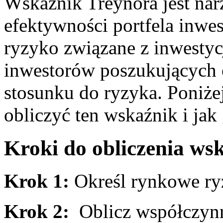
Wskaźnik Treynora jest⁢ na
efektywności ⁤portfela inwe
ryzyko⁣ związane z inwestycją
inwestorów ⁤poszukujących
⁣stosunku do ryzyka. Poniżej
obliczyć ten⁣ wskaźnik i ja
Kroki⁣ do⁣ obliczenia ws
Krok 1:
⁢Określ ​rynkowe ⁣r
Krok 2:
⁣ Oblicz współczyn