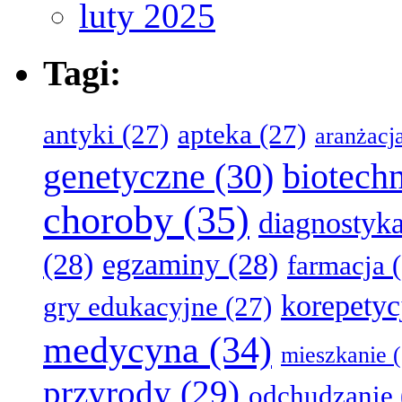
luty 2025
Tagi:
antyki
(27)
apteka
(27)
aranżacj
genetyczne
(30)
biotech
choroby
(35)
diagnostyk
(28)
egzaminy
(28)
farmacja
(
korepetyc
gry edukacyjne
(27)
medycyna
(34)
mieszkanie
(
przyrody
(29)
odchudzanie