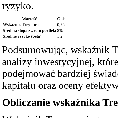
ryzyko.
Wartość
Opis
Wskaźnik‍ Treynora
0,75
Średnia ‌stopa zwrotu portfela
8%
Średnie ‌ryzyko (beta)
1,2
Podsumowując, wskaźnik⁢ Tre
analizy inwestycyjnej,‌ któ
podejmować⁤ bardziej świado
kapitału oraz oceny efektyw
Obliczanie ⁤wskaźnika Tr