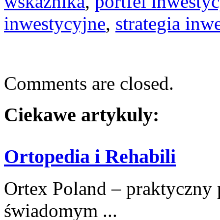
wskaźnika
,
portfel inwesty
inwestycyjne
,
strategia inw
Comments are closed.
Ciekawe artykuly:
Ortopedia i Rehabili
Ortex Poland – praktyczny po
świadomym ...