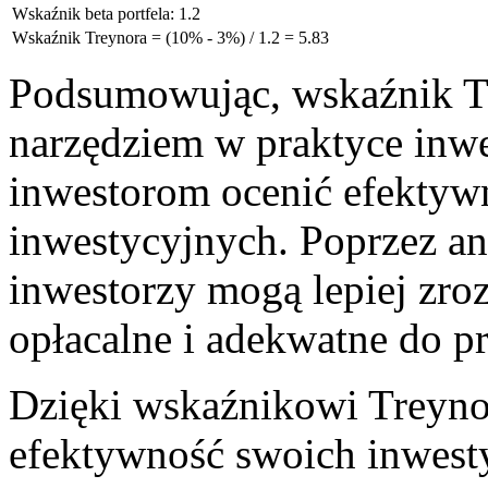
Wskaźnik beta portfela: 1.2
Wskaźnik Treynora ⁤= ‍(10% ⁤- 3%) / ⁢1.2 = 5.83
Podsumowując,⁣ wskaźnik 
narzędziem w praktyce inwe
inwestorom‌ ocenić efektyw
inwestycyjnych. Poprzez ana
inwestorzy ⁣mogą⁣ lepiej zroz
opłacalne i adekwatne do p
Dzięki wskaźnikowi Treynor
efektywność swoich⁢ inwestyc