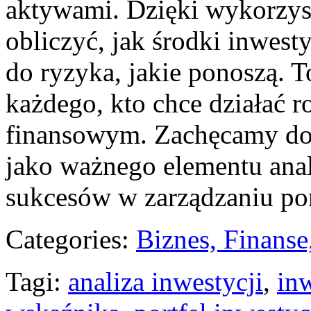
aktywami. Dzięki⁤ wykorzys
obliczyć, jak środki⁢ inwes
‌do⁣ ryzyka,‍ jakie ponoszą. T
każdego,‌ kto chce działać 
finansowym. Zachęcamy do ‍
jako ważnego elementu anal
sukcesów ⁤w ⁤zarządzaniu po
Categories:
Biznes, Finans
Tagi:
analiza inwestycji
,
in