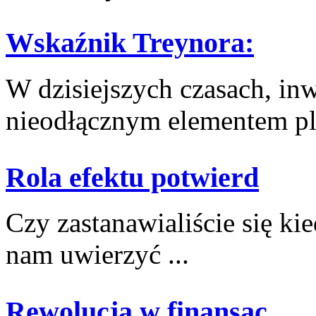
Wskaźnik Treynora:
W dzisiejszych‌ czasach, inw
nieodłącznym ⁣elementem⁢ pl
Rola efektu potwierd
Czy zastanawialiście się ki
nam uwierzyć ...
Rewolucja w finansac